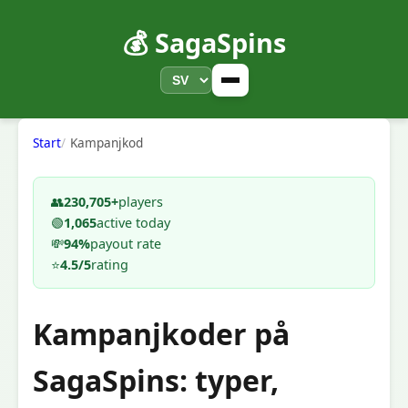
💰 SagaSpins
Start
Kampanjkod
👥
230,705+
players
🟢
1,065
active today
💸
94%
payout rate
⭐
4.5/5
rating
Kampanjkoder på
SagaSpins: typer,