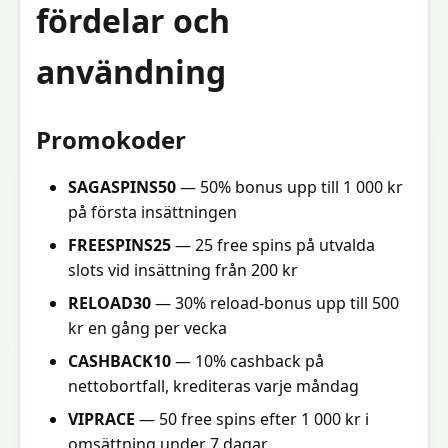
fördelar och
användning
Promokoder
SAGASPINS50
— 50% bonus upp till 1 000 kr
på första insättningen
FREESPINS25
— 25 free spins på utvalda
slots vid insättning från 200 kr
RELOAD30
— 30% reload-bonus upp till 500
kr en gång per vecka
CASHBACK10
— 10% cashback på
nettobortfall, krediteras varje måndag
VIPRACE
— 50 free spins efter 1 000 kr i
omsättning under 7 dagar