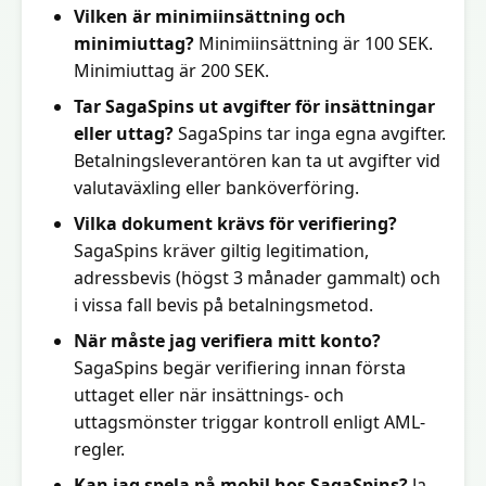
Vilken är minimiinsättning och
minimiuttag?
Minimiinsättning är 100 SEK.
Minimiuttag är 200 SEK.
Tar SagaSpins ut avgifter för insättningar
eller uttag?
SagaSpins tar inga egna avgifter.
Betalningsleverantören kan ta ut avgifter vid
valutaväxling eller banköverföring.
Vilka dokument krävs för verifiering?
SagaSpins kräver giltig legitimation,
adressbevis (högst 3 månader gammalt) och
i vissa fall bevis på betalningsmetod.
När måste jag verifiera mitt konto?
SagaSpins begär verifiering innan första
uttaget eller när insättnings- och
uttagsmönster triggar kontroll enligt AML-
regler.
Kan jag spela på mobil hos SagaSpins?
Ja.