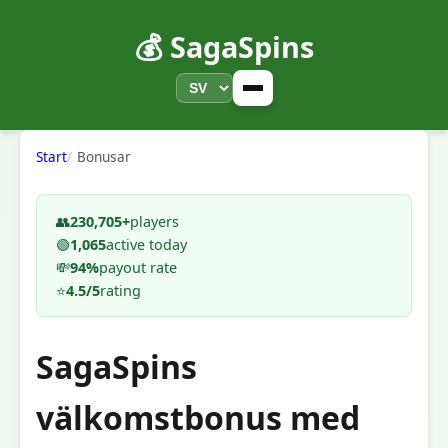
💰 SagaSpins
Start
Bonusar
👥
230,705+
players
🟢
1,065
active today
💸
94%
payout rate
⭐
4.5/5
rating
SagaSpins
välkomstbonus med