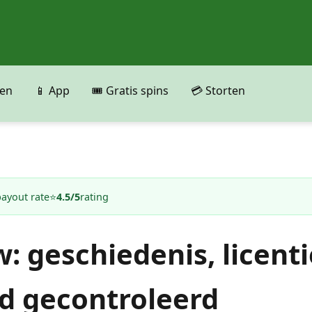
sen
📱 App
🎟️ Gratis spins
💳 Storten
payout rate
⭐
4.5/5
rating
: geschiedenis, licenti
d gecontroleerd