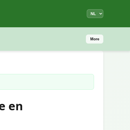
More
e en