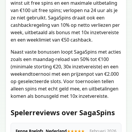
winst uit free spins en een maximale uitbetaling
van €100 uit free spins; verlopen na 24 uur als je
ze niet gebruikt. SagaSpins draait ook een
cashbackregeling van 10% op netto verliezen per
week, uitbetaald als bonus met 10x inzetvereiste
en een weeklimiet van €50 cashback.
Naast vaste bonussen loopt SagaSpins met acties
zoals een maandag-reload van 50% tot €100
(minimale storting €20, 30x inzetvereiste) en een
weekendtoernooi met een prijzenpot van €2.000
op geselecteerde slots. Voor toernooien tellen
alleen spins met echt geld mee, en uitbetalingen
komen als bonusgeld met 10x inzetvereiste.
Spelerreviews over SagaSpins
Fenne Roelofs, Nederland
★★★★★
Februari 2026